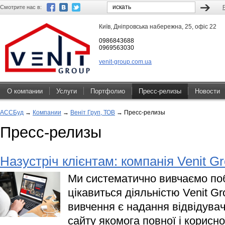
Смотрите нас в:
Київ, Дніпровська набережна, 25, офіс 22
0986843688
0969563030
venit-group.com.ua
О компании
Услуги
Портфолио
Пресс-релизы
Новости
АССБуд
→
Компании
→
Веніт Груп, ТОВ
→
Пресс-релизы
Пресс-релизы
Назустріч клієнтам: компанія Venit G
Ми систематично вивчаємо поб
цікавиться діяльністю Venit G
вивчення є надання відвідува
сайту якомога повної і корисно