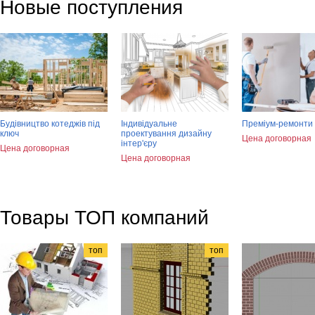
Новые поступления
Будівництво котеджів під
Індивідуальне
Преміум-ремонти 
ключ
проектування дизайну
Цена договорная
інтер'єру
Цена договорная
Цена договорная
Товары ТОП компаний
топ
топ