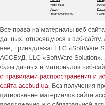
Потолок
Инстр
Инженерия
Расте
Декор
Расте
Энергосбережение
Парки
Все права на материалы веб-сайта 
данных, относящуюся к веб-сайту,
нее, принадлежат LLC «SoftWare S
АССБУД, LLC «SoftWare Solution».
базы данных и материалов веб-сай
с правилами распространения и и
сайта accbud.ua
. Без получения п
цитирование материалов сайта acc
предложения и с обязательной акт