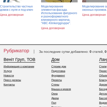
Строительство частных
Моделирование
Моделирование а
домов с нуля и под ключ
элементов фасада.
оконных проемов.
Использование фигурного
Цена договорная
Цена договорная
и разноформатного
клинкерного кирпича,
"АВС-Klinkerggruppe".
Цена договорная
Рубрикатор
За последние сутки добавлено:
0
статей,
0
Веніт Груп, ТОВ
Дом
Ла
Информация о компании
Строим дом
Стили
Услуги
Подготовка
Проек
Новости
Фундамент
Объек
Пресс-релизы
Проекты
Благо
Контакты
Стены
Дорож
Крыша и кровля
Бесед
Окна
Детск
Двери
Бассе
Пол
Водо