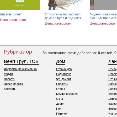
Дизайн проект
Строительство частных
Моделирование а
домов с нуля и под ключ
оконных проемов.
Цена договорная
Цена договорная
Цена договорная
Рубрикатор
За последние сутки добавлено:
0
статей,
0
Веніт Груп, ТОВ
Дом
Ла
Информация о компании
Строим дом
Стили
Услуги
Подготовка
Проек
Новости
Фундамент
Объек
Пресс-релизы
Проекты
Благо
Контакты
Стены
Дорож
Крыша и кровля
Бесед
Окна
Детск
Двери
Бассе
Пол
Водо
Потолок
Инстр