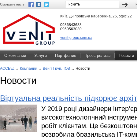
Смотрите нас в:
Київ, Дніпровська набережна, 25, офіс 22
0986843688
0969563030
venit-group.com.ua
О компании
Услуги
Портфолио
Пресс-релизы
Новости
АССБуд
→
Компании
→
Веніт Груп, ТОВ
→
Новости
Новости
Віртуальна реальність підкорює архіт
У 2019 році дизайнери інтер’є
високотехнологічний інструмен
робіт клієнтам. Це безкоштовн
розробила бразильська IT-компа