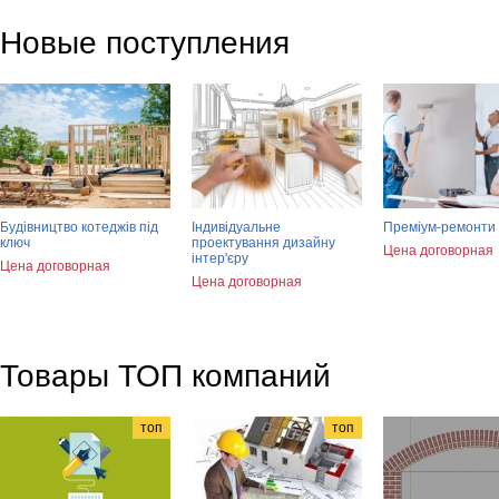
Новые поступления
Будівництво котеджів під
Індивідуальне
Преміум-ремонти 
ключ
проектування дизайну
Цена договорная
інтер'єру
Цена договорная
Цена договорная
Товары ТОП компаний
топ
топ