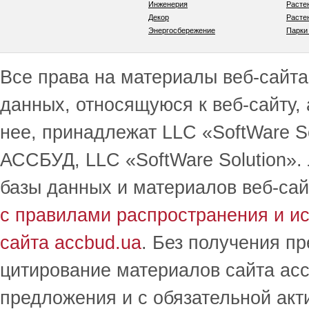
Инженерия
Расте
Декор
Расте
Энергосбережение
Парки
Все права на материалы веб-сайта 
данных, относящуюся к веб-сайту,
нее, принадлежат LLC «SoftWare S
АССБУД, LLC «SoftWare Solution».
базы данных и материалов веб-сай
с правилами распространения и и
сайта accbud.ua
. Без получения п
цитирование материалов сайта acc
предложения и с обязательной акт